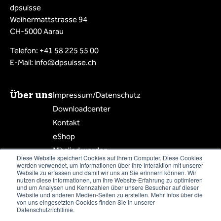
dpsuisse
Weihermattstrasse 94
CH-5000 Aarau
Telefon: +41 58 225 55 00
E-Mail: info@dpsuisse.ch
Über uns
Impressum/Datenschutz
Downloadcenter
Kontakt
eShop
Mitglied werden
Diese Website speichert Cookies auf Ihrem Computer. Diese Cookies
Mitgliederbereich
werden verwendet, um Informationen über Ihre Interaktion mit unserer
Website zu erfassen und damit wir uns an Sie erinnern können. Wir
Mitgliederliste
nutzen diese Informationen, um Ihre Website-Erfahrung zu optimieren
und um Analysen und Kennzahlen über unsere Besucher auf dieser
Website und anderen Medien-Seiten zu erstellen. Mehr Infos über die
von uns eingesetzten Cookies finden Sie in unserer
Datenschutzrichtlinie.