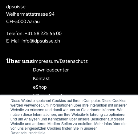
dpsuisse
Weihermattstrasse 94
CH-5000 Aarau
Telefon: +41 58 225 55 00
E-Mail: info@dpsuisse.ch
Über uns
Impressum/Datenschutz
Downloadcenter
Kontakt
eShop
Mitglied werden
Diese Website speichert Cookies auf Ihrem Computer. Diese Cookies
Mitgliederbereich
werden verwendet, um Informationen über Ihre Interaktion mit unserer
Website zu erfassen und damit wir uns an Sie erinnern können. Wir
Mitgliederliste
nutzen diese Informationen, um Ihre Website-Erfahrung zu optimieren
und um Analysen und Kennzahlen über unsere Besucher auf dieser
Website und anderen Medien-Seiten zu erstellen. Mehr Infos über die
von uns eingesetzten Cookies finden Sie in unserer
Datenschutzrichtlinie.