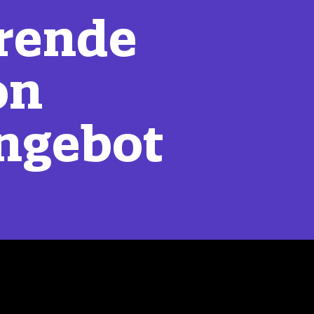
rende
on
ngebot