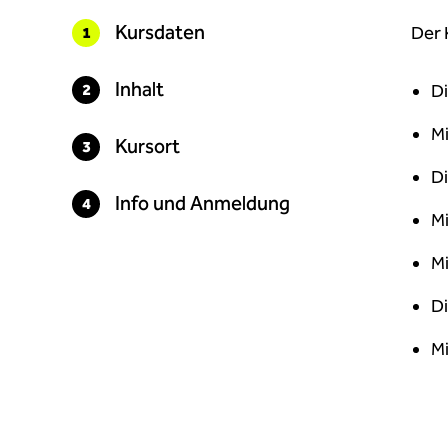
Kursdaten
Der 
Inhalt
Di
Mi
Kursort
Di
Info und Anmeldung
Mi
Mi
Di
Mi