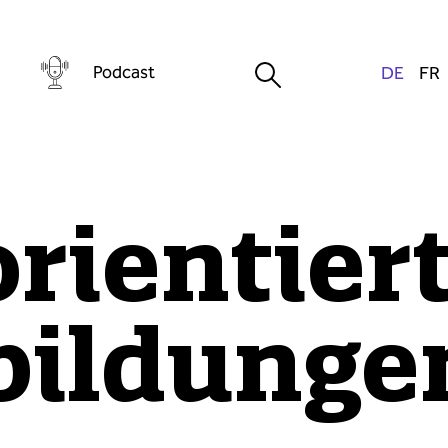
Podcast
rientier
bildunge