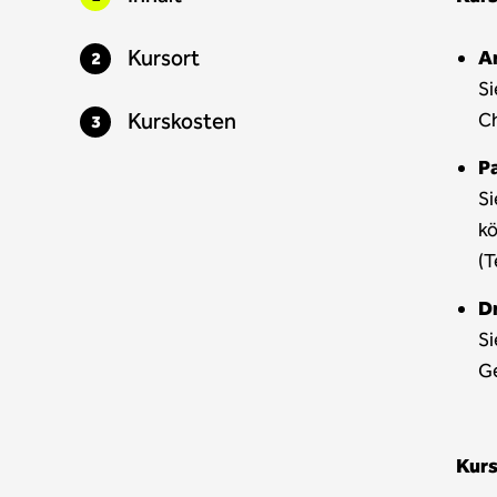
Kursort
A
Si
Kurskosten
C
P
Si
k
(T
D
Si
Ge
Kurs