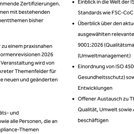
Einblick in die Welt de
mmende Zertifizierungen.
ehmen mit bestehenden
Standards wie FSC-CoC
ementthemen bisher
Überblick über den aktu
ausgewählten relevant
9001:2026 (Qualitätsm
r zu einem praxisnahen
 Normenrevisionen 2026
(Umweltmanagement)
 Veranstaltung wird von
Einordnung von ISO 450
kreter Themenfelder für
Gesundheitsschutz) so
die neuen und geänderten
Entwicklungen
Offener Austausch zu Th
Qualität, Umwelt sowie
äts- und
beschäftigen
ie alle Personen, die an
mpliance-Themen