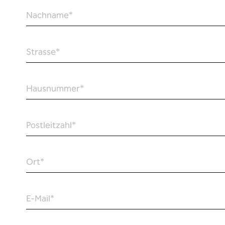
Nachname
*
Strasse
*
Hausnummer
*
Postleitzahl
*
Ort
*
E-Mail
*