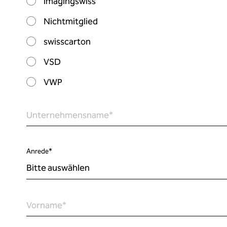
imagingswiss
Nichtmitglied
swisscarton
VSD
VWP
Unternehmensname
*
Anrede
*
Vorname
*