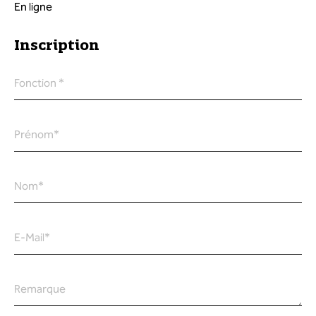
En ligne
Inscription
Fonction
*
Prénom
*
Nom
*
E-Mail
*
Remarque