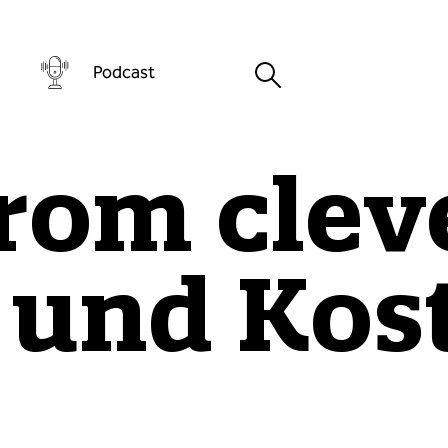
Podcast
rom clev
 und Kos