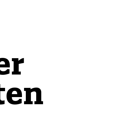
er
ten