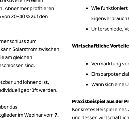
traktiveren Preisen
Wie funktioniert
en. Abnehmer profitieren
n von 20–40 % auf den
Eigenverbrauch 
Unterschiede, V
ammenschluss zum
Wirtschaftliche Vorteil
 kann Solarstrom zwischen
ie am gleichen
Vermarktung von
eschlossen sind.
Einsparpotenzia
tzbar und lohnend ist,
Wann sich eine 
ndividuell geprüft werden.
Praxisbeispiel aus der P
über das
Konkretes Beispiel eine
tglieder im Webinar vom
7.
und dessen wirtschaftlich