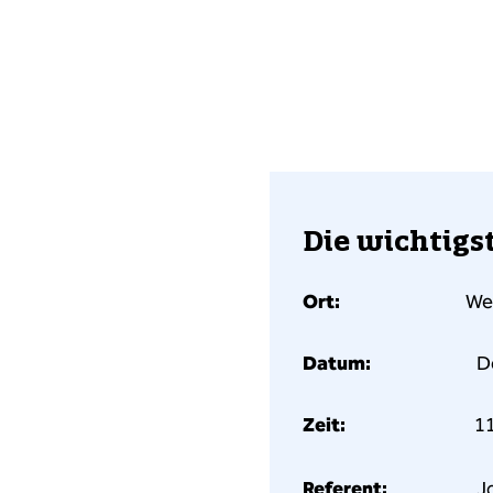
Die wichtigs
Ort:
Webin
Datum:
Do
Zeit:
11.
Referent:
Jo