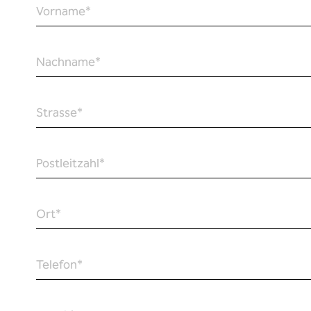
Vorname
*
Nachname
*
Strasse
*
Postleitzahl
*
Ort
*
Telefon
*