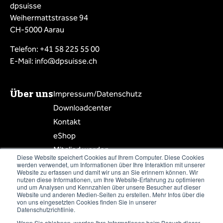
dpsuisse
Weihermattstrasse 94
CH-5000 Aarau
Telefon: +41 58 225 55 00
E-Mail: info@dpsuisse.ch
Über uns
Impressum/Datenschutz
Downloadcenter
Kontakt
eShop
Mitglied werden
Diese Website speichert Cookies auf Ihrem Computer. Diese Cookies
Mitgliederbereich
werden verwendet, um Informationen über Ihre Interaktion mit unserer
Website zu erfassen und damit wir uns an Sie erinnern können. Wir
Mitgliederliste
nutzen diese Informationen, um Ihre Website-Erfahrung zu optimieren
und um Analysen und Kennzahlen über unsere Besucher auf dieser
Website und anderen Medien-Seiten zu erstellen. Mehr Infos über die
von uns eingesetzten Cookies finden Sie in unserer
Datenschutzrichtlinie.
Wenn Sie ablehnen, werden Ihre Informationen beim Besuch dieser