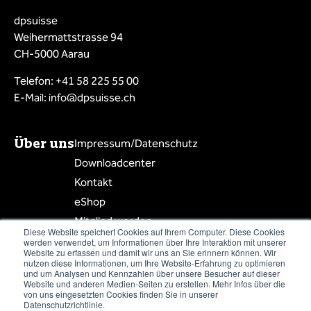
dpsuisse
Weihermattstrasse 94
CH-5000 Aarau
Telefon: +41 58 225 55 00
E-Mail: info@dpsuisse.ch
Über uns
Impressum/Datenschutz
Downloadcenter
Kontakt
eShop
Mitglied werden
Diese Website speichert Cookies auf Ihrem Computer. Diese Cookies
Mitgliederbereich
werden verwendet, um Informationen über Ihre Interaktion mit unserer
Website zu erfassen und damit wir uns an Sie erinnern können. Wir
Mitgliederliste
nutzen diese Informationen, um Ihre Website-Erfahrung zu optimieren
und um Analysen und Kennzahlen über unsere Besucher auf dieser
Website und anderen Medien-Seiten zu erstellen. Mehr Infos über die
von uns eingesetzten Cookies finden Sie in unserer
Datenschutzrichtlinie.