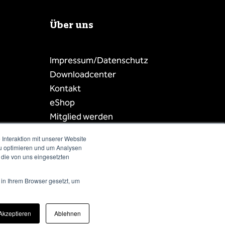
Über uns
Impressum/Datenschutz
Downloadcenter
Kontakt
eShop
Mitglied werden
Mitgliederbereich
Interaktion mit unserer Website
Mitgliederliste
zu optimieren und um Analysen
 die von uns eingesetzten
 in Ihrem Browser gesetzt, um
Akzeptieren
Ablehnen