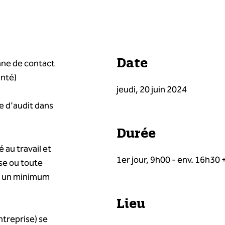
Date
nne de contact
anté)
jeudi, 20 juin 2024
ée d'audit dans
Durée
 au travail et
1er jour, 9h00 - env. 16h30 
ise ou toute
ec un minimum
Lieu
ntreprise) se