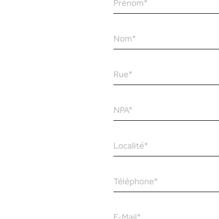
Prénom
*
Nom
*
Rue
*
NPA
*
Localité
*
Téléphone
*
E-Mail
*