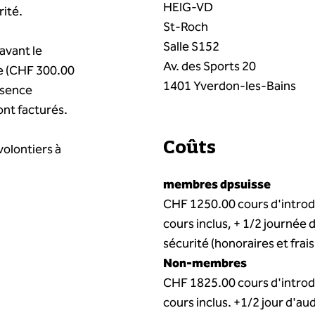
HEIG-VD
rité.
St-Roch
Salle S152
avant le
Av. des Sports 20
ée (CHF 300.00
1401 Yverdon-les-Bains
bsence
ont facturés.
Coûts
volontiers à
membres dpsuisse
CHF 1250.00 cours d'introd
cours inclus, + 1/2 journée 
sécurité (honoraires et frais
Non-membres
CHF 1825.00 cours d'introd
cours inclus. +1/2 jour d'au