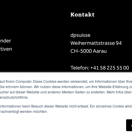
Kontakt
dpsuisse
ender
Weihermattstrasse 94
tiven
CH-5000 Aarau
Telefon: +41 58 225 55 00
E-Mail: info@dpsuisse.ch
auf Ihrem Computer. Diese Cookies werden verwendet, um Informationen über Ihre 
 Sie erinnern können. Wir nutzen diese Informationen, um Ihre Website-Erfahrung 
her auf dieser Website und anderen Medien-Seiten zu erstellen. Mehr Infos über
nschutzrichtlinie.
nformationen beim Besuch dieser Website nicht erfasst. Ein einzelnes Cookie wird
t nachverfolgt werden möchten.