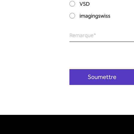
VSD
imagingswiss
Remarque
*