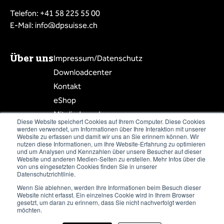
Telefon: +41 58 225 55 00
E-Mail: info@dpsuisse.ch
Über uns
Impressum/Datenschutz
Downloadcenter
Kontakt
eShop
Mitglied werden
Diese Website speichert Cookies auf Ihrem Computer. Diese Cookies
Mitgliederbereich
werden verwendet, um Informationen über Ihre Interaktion mit unserer
Website zu erfassen und damit wir uns an Sie erinnern können. Wir
Mitgliederliste
nutzen diese Informationen, um Ihre Website-Erfahrung zu optimieren
und um Analysen und Kennzahlen über unsere Besucher auf dieser
Website und anderen Medien-Seiten zu erstellen. Mehr Infos über die
von uns eingesetzten Cookies finden Sie in unserer
Datenschutzrichtlinie.
Wenn Sie ablehnen, werden Ihre Informationen beim Besuch dieser
Newsletter abonnieren
Website nicht erfasst. Ein einzelnes Cookie wird in Ihrem Browser
gesetzt, um daran zu erinnern, dass Sie nicht nachverfolgt werden
möchten.