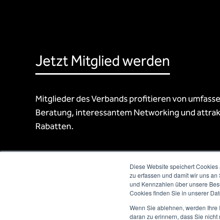
Jetzt Mitglied werden
Mitglieder des Verbands profitieren von umfass
Beratung, interessantem Networking und attrak
Rabatten.
Diese Website speichert Cookies 
zu erfassen und damit wir uns an
und Kennzahlen über unsere Besuc
Cookies finden Sie in unserer Date
Wenn Sie ablehnen, werden Ihre I
daran zu erinnern, dass Sie nich