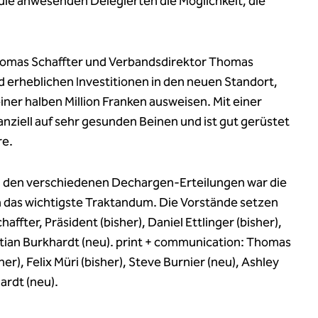
die anwesenden Delegierten die Möglichkeit, die
homas Schaffter und Verbandsdirektor Thomas
 erheblichen Investitionen in den neuen Standort,
ner halben Million Franken ausweisen. Mit einer
anziell auf sehr gesunden Beinen und ist gut gerüstet
re.
den verschiedenen Dechargen-Erteilungen war die
das wichtigste Traktandum. Die Vorstände setzen
fter, Präsident (bisher), Daniel Ettlinger (bisher),
istian Burkhardt (neu). print + communication: Thomas
her), Felix Müri (bisher), Steve Burnier (neu), Ashley
ardt (neu).