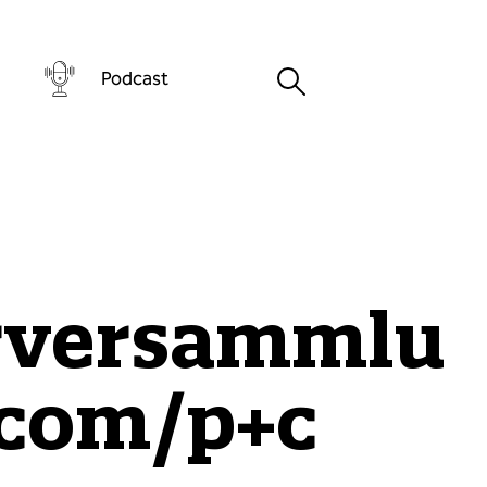
Podcast
rversammlu
scom/p+c