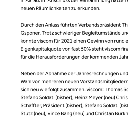
in Aarau. Im Anschluss der Versammlung hatten 
neuen Räumlichkeiten zu erkunden.
Durch den Anlass führten Verbandspräsident T
Gsponer. Trotz schwieriger Begleitumstände und
konnte viscom für 2021 einen Gewinn von rund ei
Eigenkapitalquote von fast 50% steht viscom fin
für die Herausforderungen der kommenden Jah
Neben der Abnahme der Jahresrechnungen und 
Wahl von mehreren neuen Vorstandsmitgliedern 
sich neu wie folgt zusammen. viscom: Thomas Schaf
Stefano Soldati (bisher), Heinz Meyer (neu) Chr
Schaffter, Präsident (bisher), Stefano Soldati (bis
Stutz (neu), Vince Bang (neu) und Christan Burkh