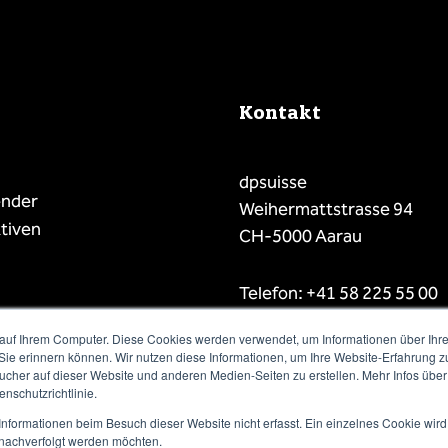
Kontakt
dpsuisse
ender
Weihermattstrasse 94
tiven
CH-5000 Aarau
Telefon: +41 58 225 55 00
E-Mail: info@dpsuisse.ch
auf Ihrem Computer. Diese Cookies werden verwendet, um Informationen über Ihre 
 Sie erinnern können. Wir nutzen diese Informationen, um Ihre Website-Erfahrung 
her auf dieser Website und anderen Medien-Seiten zu erstellen. Mehr Infos über
nschutzrichtlinie.
nformationen beim Besuch dieser Website nicht erfasst. Ein einzelnes Cookie wird
t nachverfolgt werden möchten.