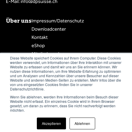
E-Mail: info@dpsuisse.ch
Über uns
Impressum/Datenschutz
Downloadcenter
Kontakt
eShop
Mitglied werden
Diese Website speichert Cookies auf Ihrem Computer. Diese Cookies
Mitgliederbereich
werden verwendet, um Informationen über Ihre Interaktion mit unserer
Website zu erfassen und damit wir uns an Sie erinnern können. Wir
Mitgliederliste
nutzen diese Informationen, um Ihre Website-Erfahrung zu optimieren
und um Analysen und Kennzahlen über unsere Besucher auf dieser
Website und anderen Medien-Seiten zu erstellen. Mehr Infos über die
von uns eingesetzten Cookies finden Sie in unserer
Datenschutzrichtlinie.
Wenn Sie ablehnen, werden Ihre Informationen beim Besuch dieser
Newsletter abonnieren
Website nicht erfasst. Ein einzelnes Cookie wird in Ihrem Browser
gesetzt, um daran zu erinnern, dass Sie nicht nachverfolgt werden
möchten.
Akzeptieren
Ablehnen