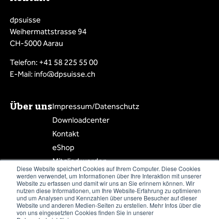
dpsuisse
Weihermattstrasse 94
CH-5000 Aarau
Telefon: +41 58 225 55 00
E-Mail: info@dpsuisse.ch
Über uns
Impressum/Datenschutz
Downloadcenter
Kontakt
eShop
Mitglied werden
Diese Website speichert Cookies auf Ihrem Computer. Diese Cookies
Mitgliederbereich
werden verwendet, um Informationen über Ihre Interaktion mit unserer
Website zu erfassen und damit wir uns an Sie erinnern können. Wir
Mitgliederliste
nutzen diese Informationen, um Ihre Website-Erfahrung zu optimieren
und um Analysen und Kennzahlen über unsere Besucher auf dieser
Website und anderen Medien-Seiten zu erstellen. Mehr Infos über die
von uns eingesetzten Cookies finden Sie in unserer