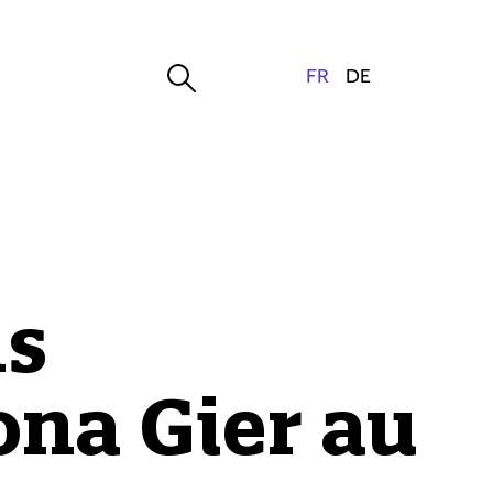
ls
ona Gier au