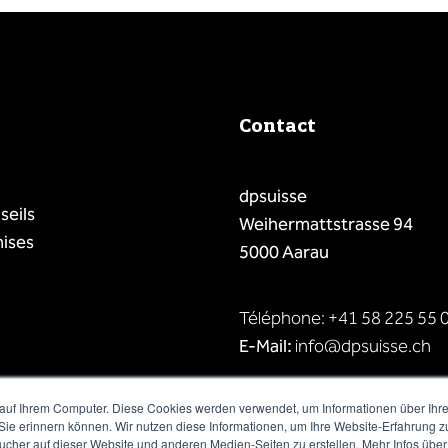
Contact
dpsuisse
seils
Weihermattstrasse 94
mises
5000 Aarau
Téléphone: +41 58 225 55 
E-Mail:
info@dpsuisse.ch
auf Ihrem Computer. Diese Cookies werden verwendet, um Informationen über Ihre 
 Sie erinnern können. Wir nutzen diese Informationen, um Ihre Website-Erfahrung 
her auf dieser Website und anderen Medien-Seiten zu erstellen. Mehr Infos über