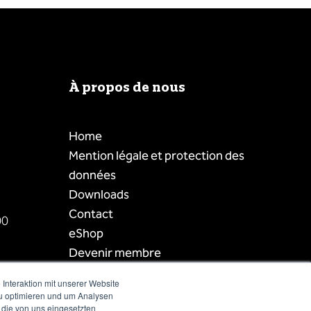
À propos de nous
Home
Mention légale et protection des
données
Downloads
Contact
00
eShop
Devenir membre
Login membre
Interaktion mit unserer Website
Liste des membres
zu optimieren und um Analysen
 die von uns eingesetzten