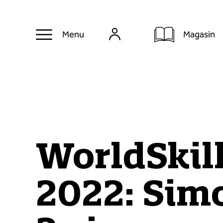
Magasin
Menu
WorldSkil
2022: Sim