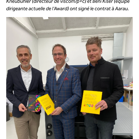
Kneubühler (directeur de viscom/p+c) et Beni Kiser (équipe
dirigeante actuelle de l'Award) ont signé le contrat à Aarau.