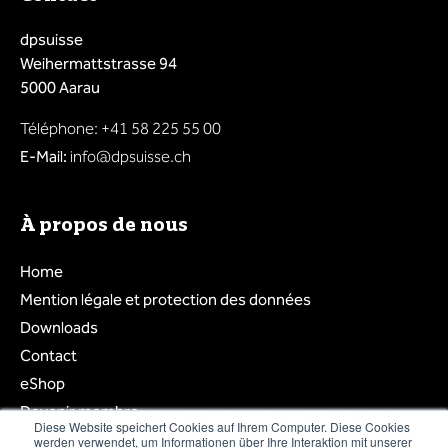
dpsuisse
Weihermattstrasse 94
5000 Aarau
Téléphone: +41 58 225 55 00
E-Mail:
info@dpsuisse.ch
À propos de nous
Home
Mention légale et protection des données
Downloads
Contact
eShop
Devenir membre
Diese Website speichert Cookies auf Ihrem Computer. Diese Cookies
Login membre
werden verwendet, um Informationen über Ihre Interaktion mit unserer