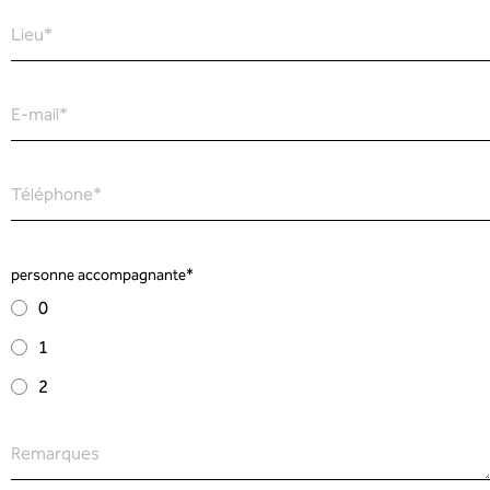
Lieu
*
E-mail
*
Téléphone
*
personne accompagnante
*
0
1
2
Remarques