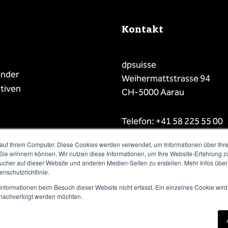
Kontakt
dpsuisse
ender
Weihermattstrasse 94
tiven
CH-5000 Aarau
Telefon: +41 58 225 55 00
E-Mail: info@dpsuisse.ch
auf Ihrem Computer. Diese Cookies werden verwendet, um Informationen über Ihre 
 Sie erinnern können. Wir nutzen diese Informationen, um Ihre Website-Erfahrung 
her auf dieser Website und anderen Medien-Seiten zu erstellen. Mehr Infos über
nschutzrichtlinie.
nformationen beim Besuch dieser Website nicht erfasst. Ein einzelnes Cookie wird
t nachverfolgt werden möchten.