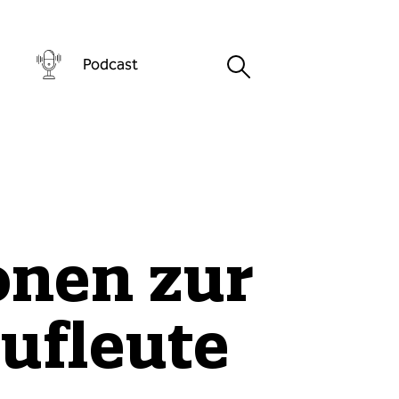
Podcast
onen zur
ufleute