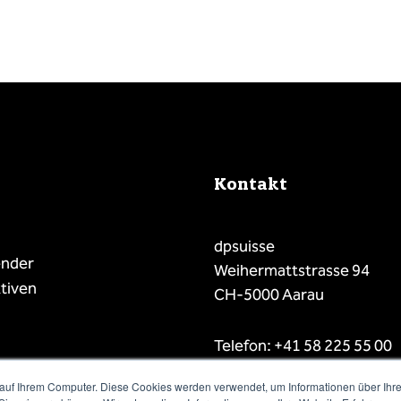
Kontakt
dpsuisse
ender
Weihermattstrasse 94
tiven
CH-5000 Aarau
Telefon: +41 58 225 55 00
E-Mail: info@dpsuisse.ch
auf Ihrem Computer. Diese Cookies werden verwendet, um Informationen über Ihre 