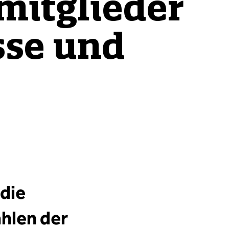
mitglieder
sse und
 die
hlen der