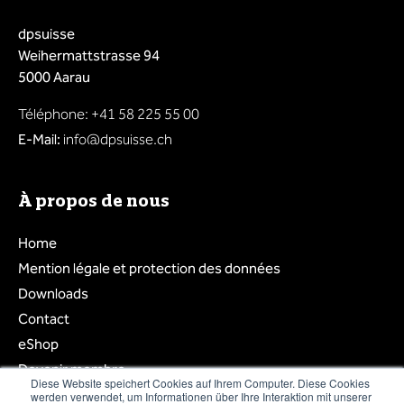
dpsuisse
Weihermattstrasse 94
5000 Aarau
Téléphone: +41 58 225 55 00
E-Mail:
info@dpsuisse.ch
À propos de nous
Home
Mention légale et protection des données
Downloads
Contact
eShop
Devenir membre
Diese Website speichert Cookies auf Ihrem Computer. Diese Cookies
Login membre
werden verwendet, um Informationen über Ihre Interaktion mit unserer