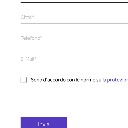
Città
*
Telefono
*
E-Mail
*
Sono d'accordo con le norme sulla
protezion