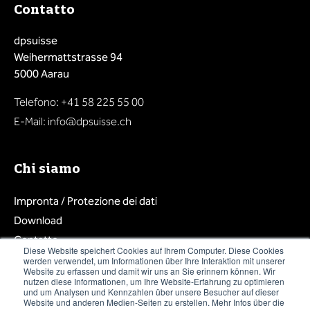
Contatto
dpsuisse
Weihermattstrasse 94
5000 Aarau
Telefono: +41 58 225 55 00
E-Mail: info@dpsuisse.ch
Chi siamo
Impronta / Protezione dei dati
Download
Contatto
Diese Website speichert Cookies auf Ihrem Computer. Diese Cookies
Diventa membro
werden verwendet, um Informationen über Ihre Interaktion mit unserer
Website zu erfassen und damit wir uns an Sie erinnern können. Wir
Login affiliato
nutzen diese Informationen, um Ihre Website-Erfahrung zu optimieren
und um Analysen und Kennzahlen über unsere Besucher auf dieser
Website und anderen Medien-Seiten zu erstellen. Mehr Infos über die