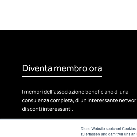
Diventa membro ora
I membri dell'associazione beneficiano di una
consulenza completa, di un interessante networ
di sconti interessanti.
Diese Website speichert Cookies 
zu erfassen und damit wir uns an