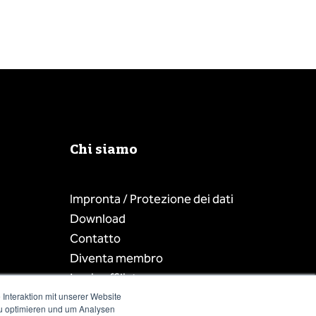
Chi siamo
Impronta / Protezione dei dati
Download
Contatto
Diventa membro
Login affiliato
Interaktion mit unserer Website
zu optimieren und um Analysen