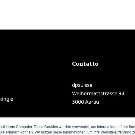
Contatto
dpsuisse
Weihermattstrasse 94
king e
5000 Aarau
Telefono: +41 58 225 55 00
auf Ihrem Computer. Diese Cookies werden verwendet, um Informationen über Ihre 
E-Mail: info@dpsuisse.ch
 Sie erinnern können. Wir nutzen diese Informationen, um Ihre Website-Erfahrung 