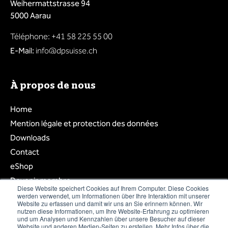
Weihermattstrasse 94
5000 Aarau
Téléphone: +41 58 225 55 00
E-Mail:
info@dpsuisse.ch
À propos de nous
Home
Mention légale et protection des données
Downloads
Contact
eShop
Devenir membre
Diese Website speichert Cookies auf Ihrem Computer. Diese Cookies
Login membre
werden verwendet, um Informationen über Ihre Interaktion mit unserer
Website zu erfassen und damit wir uns an Sie erinnern können. Wir
Liste des membres
nutzen diese Informationen, um Ihre Website-Erfahrung zu optimieren
und um Analysen und Kennzahlen über unsere Besucher auf dieser
Website und anderen Medien-Seiten zu erstellen. Mehr Infos über die