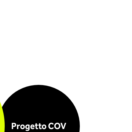
Progetto COV
V