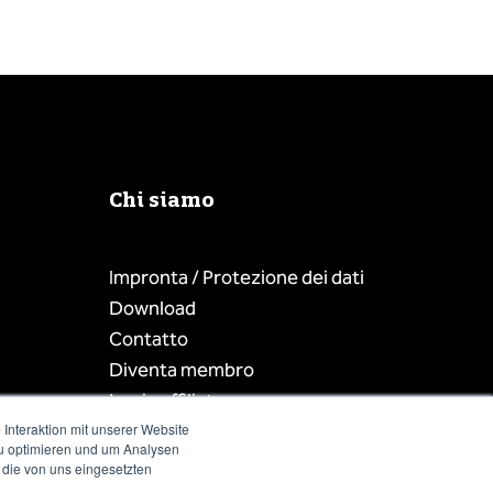
Chi siamo
Impronta / Protezione dei dati
Download
Contatto
Diventa membro
Login affiliato
Interaktion mit unserer Website
zu optimieren und um Analysen
 die von uns eingesetzten