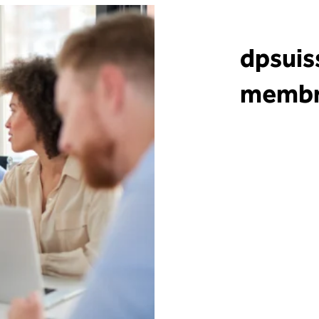
dpsuiss
membri