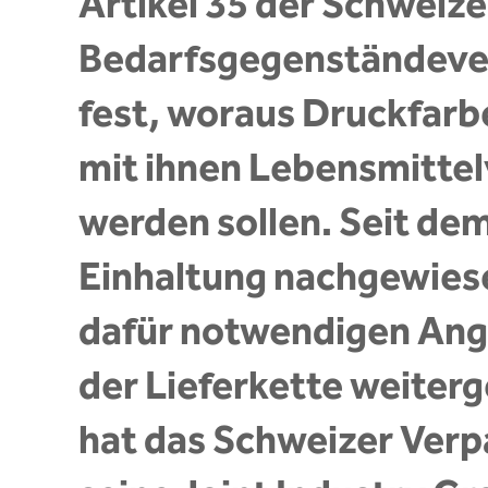
Artikel 35 der Schweize
Bedarfsgegenständever
fest, woraus Druckfarb
mit ihnen Lebensmitte
werden sollen. Seit dem
Einhaltung nachgewies
dafür notwendigen Anga
der Lieferkette weite
hat das Schweizer Verp