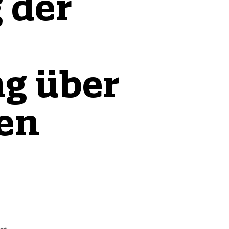
 der
g über
en