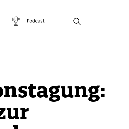
Podcast
onstagung:
zur