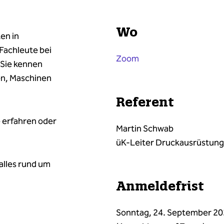
Wo
en in
Fachleute bei
Zoom
 Sie kennen
en, Maschinen
Referent
 erfahren oder
Martin Schwab
üK-Leiter Druckausrüstung
alles rund um
Anmeldefrist
Sonntag, 24. September 2