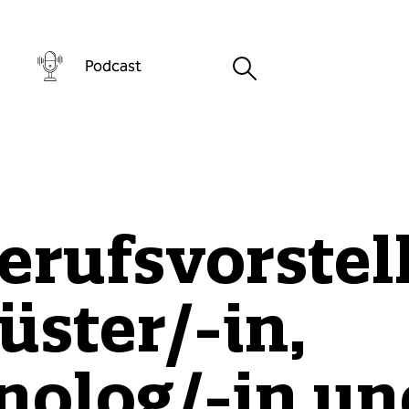
Podcast
erufsvorstel
ster/-in,
nolog/-in un