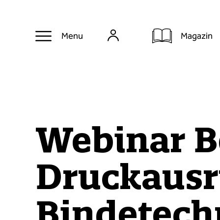
Magazin
Menu
Webinar B
Druckausrü
Bindetech