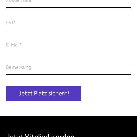
Postleitzahl
*
Ort
*
E-Mail
*
Bemerkung