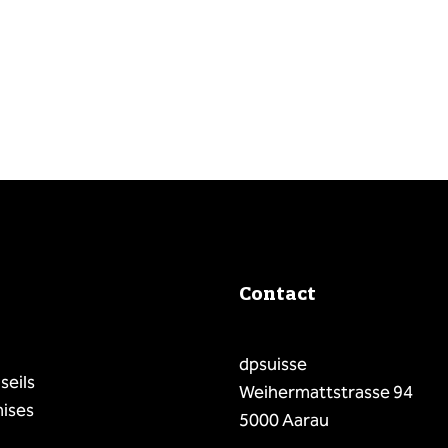
Contact
dpsuisse
seils
Weihermattstrasse 94
mises
5000 Aarau