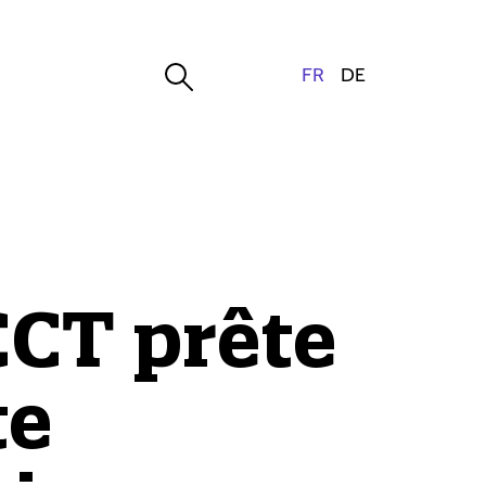
CCT prête
te