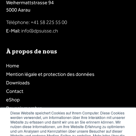
Weihermattstrasse 94
5000 Aarau
Téléphone: +41 58 225 55 00
E-Mail:
info@dpsuisse.ch
À propos de nous
Home
Mention légale et protection des données
Downloads
Contact
eShop
Devenir membre
Diese Website speichert Cookies auf Ihrem Computer. Diese Cookies
Login membre
werden verwendet, um Informationen über Ihre Interaktion mit unserer
Website zu erfassen und damit wir uns an Sie erinnern können. Wir
Liste des membres
nutzen diese Informationen, um Ihre Website-Erfahrung zu optimieren
und um Analysen und Kennzahlen über unsere Besucher auf dieser
Website und anderen Medien-Seiten zu erstellen. Mehr Infos über die