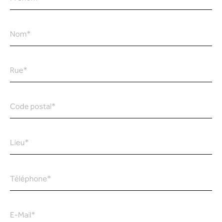
Nom
*
Rue
*
Code postal
*
Lieu
*
Téléphone
*
E-Mail
*