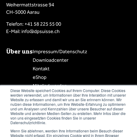
Weihermattstrasse 94
CH-5000 Aarau
Telefon: +41 58 225 55 00
E-Mail: info@dpsuisse.ch
Über uns
Impressum/Datenschutz
Downloadcenter
Kontakt
eShop
Mitglied werden
Diese Website speichert Cookies auf Ihrem Computer. Diese Cookies
Mitgliederbereich
werden verwendet, um Informationen über Ihre Interaktion mit unserer
Website zu erfassen und damit wir uns an Sie erinnern können. Wir
Mitgliederliste
nutzen diese Informationen, um Ihre Website-Erfahrung zu optimieren
und um Analysen und Kennzahlen über unsere Besucher auf dieser
Website und anderen Medien-Seiten zu erstellen. Mehr Infos über die
von uns eingesetzten Cookies finden Sie in unserer
Datenschutzrichtlinie.
Wenn Sie ablehnen, werden Ihre Informationen beim Besuch dieser
Newsletter abonnieren
Website nicht erfasst. Ein einzelnes Cookie wird in Ihrem Browser