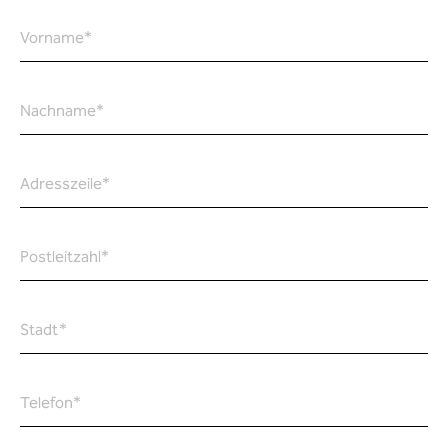
Vorname
*
Nachname
*
Adresszeile
*
Postleitzahl
*
Stadt
*
Telefon
*